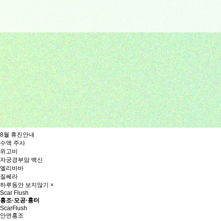
8월 휴진안내
수액 주사
위고비
자궁경부암 백신
엘리바바
질쎄라
하루동안 보지않기
×
Scar Flush
홍조·모공·흉터
Scar
Flush
안면홍조