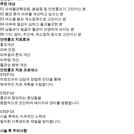
추천 대상
01
모세혈관확장증, 붉음증 등 안면홍조가 고민이신 분
02
붉은 톤의 피부를 개선하고 싶으신 분
03
여드름 붉은 색소침착으로 고민이신 분
04
피부에 열감이 심하고 울긋불긋한 분
05
남들보다 얼굴의 혈관이 선명하게 보이는 분
06
기미, 잡티, 주근깨, 색소침착 등으로 고민이신 분
안면홍조
치료효과
홍조개선
피부 진정
피부결과 톤의 개선
피부염 개선,
혈관성 병변 개선
안면홍조 치료
프로세스
STEP 01
의료진과의 상담과 정밀한 진단을 통해
체계적인 치료 계획을 수립합니다.
STEP 02
홍조와 동반되는 증상들을
종합적으로 진단하여 레이저와 관리를 병행합니다.
STEP 03
시술 후에도 지속적인 노력과
철저한 사후관리로 재발을 방지합니다.
시술 후 주의사항