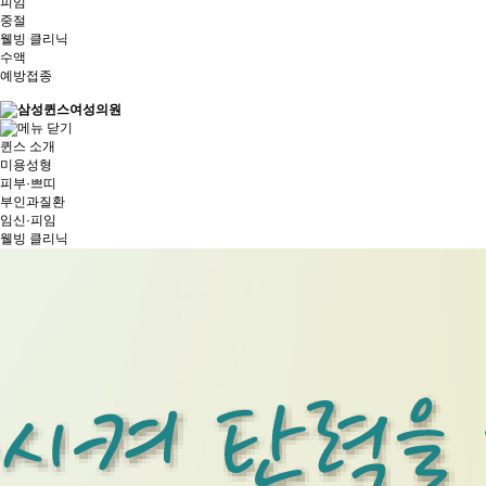
피임
중절
웰빙 클리닉
수액
예방접종
퀸스 소개
미용성형
피부·쁘띠
부인과질환
임신·피임
웰빙 클리닉