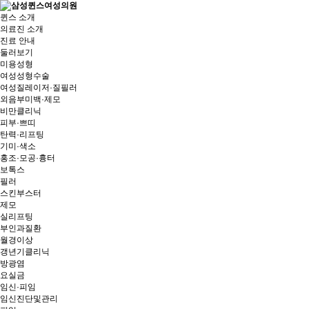
퀸스 소개
의료진 소개
진료 안내
둘러보기
미용성형
여성성형수술
여성질레이저·질필러
외음부미백·제모
비만클리닉
피부·쁘띠
탄력·리프팅
기미·색소
홍조·모공·흉터
보톡스
필러
스킨부스터
제모
실리프팅
부인과질환
월경이상
갱년기클리닉
방광염
요실금
임신·피임
임신진단및관리