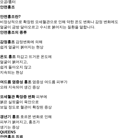
모공/흉터
안면홍조
안면홍조란?
비정상적으로 확장된 모세혈관으로 인해 약한 온도 변화나 감정 변화에도
얼굴이 금방 달아오르고 수시로 붉어지는 질환을 말합니다.
안면홍조의 종류
감정홍조
감정변화에 의해
쉽게 얼굴이 붉어지는 현상
온도 홍조
차갑고 뜨거운 온도에
얼굴이 붉어지고,
쉽게 돌아오지 않고
지속되는 현상
여드름 염증성 홍조
염증성 여드름 피부가
오래 지속되어 생긴 증상
모세혈관 확장증 변화
피부에
붉은 실핏줄이 육안으로
보일 정도로 혈관이 확장된 증상
갱년기 홍조
호르몬 변화로 인해
피부가 붉어지고, 홍조가
생기는 증상
QUEENS
안면홍조 치료